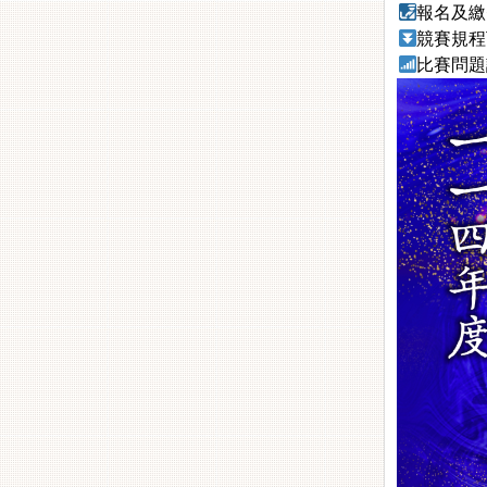
報名及繳費相
競賽規
比賽問題請洽