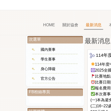
HOME
關於協會
最新消息
次選單
最新消息
國內賽事
114年
學生賽事
114年
身心障礙
2025全
比賽地點
官方公告
比賽日期：
報名費用
FB粉絲專頁
本次賽事
(一)本為
(二)16~