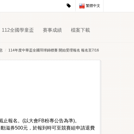
繁體中文
112全國學童盃
賽事成績
檔案下載
息
114年度中華盃全國羽球錦標賽 開始受理報名 報名至7/16
截止報名。(以大會FB粉專公告為準)。
動滋券500元，於報到時可至競賽組申請退費