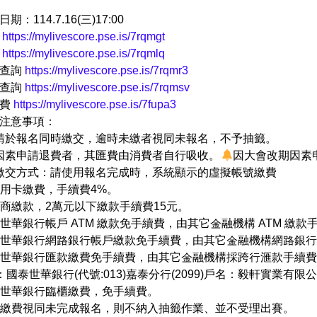
。
：114.7.16(三)17:00
統
https://mylivescore.pse.is/7rqmgt
修
https://mylivescore.pse.is/7rqmlq
號查詢
https://mylivescore.pse.is/7rqmr3
果查詢
https://mylivescore.pse.is/7rqmsv
繳費
https://mylivescore.pse.is/7fupa3
注意事項：
費請於報名同時繳交，逾時未繳者視同未報名，不予抽籤。
人因素申請退費者，其匯費由消費者自行吸收。
因大會改期因素
費繳交方式：請使用報名完成時，系統顯示的虛擬帳號繳費
用信用卡繳費，手續費4%。
大超商繳款，2萬元以下繳款手續費15元。
泰世華銀行帳戶 ATM 繳款免手續費，由其它金融機構 ATM 繳款
國泰世華銀行網路銀行帳戶繳款免手續費，由其它金融機構網路銀行
國泰世華銀行匯款繳費免手續費，由其它金融機構採跨行滙款手續費
泰世華銀行(代號:013)嘉泰分行(2099)戶名：毅軒實業有限
國泰世華銀行臨櫃繳費，免手續費。
前未繳費視同未完成報名，則不納入抽籤作業、並不受理出賽。