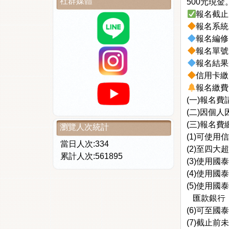
社群媒體
500元現金
報名截止日期
報名系
報名編
報名單
報名結
信用卡
報名繳費
(一)報名
(二)因個
(三)報名
瀏覽人次統計
(1)可使
當日人次:334
(2)至四
累計人次:561895
(3)使用國
(4)使用
(5)使用
匯款銀行：國
(6)可至
(7)截止