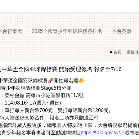
本會行事曆
2025全國青少年羽球錦標賽排名
本會賽事
首頁
最新消
度中華盃全國羽球錦標賽 開始受理報名 報名至7/16
度中華盃全國羽球錦標賽
開始報名嘍
國青少年羽球錦標賽Stage5積分賽
：亞柏會舘 高雄市小港區學府路113號
114.08.16~17(週六~週日)
：單打每人新台幣700元、雙打每隊新台幣1200元。
每人贈送紀念衫乙件，報名二項亦只贈送乙件
避免場館群聚人數過多，總報名人/隊如達上限，大會將視狀況提前
22歲青少年報名本賽事者可至動滋網網址
https://500.gov.tw/
下載青春