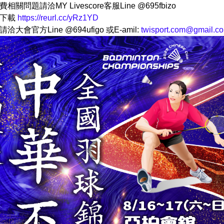
關問題請洽MY Livescore客服Line @695fbizo
程下載
https://reurl.cc/yRz1YD
大會官方Line @694ufigo 或E-amil:
twisport.com@gmail.c